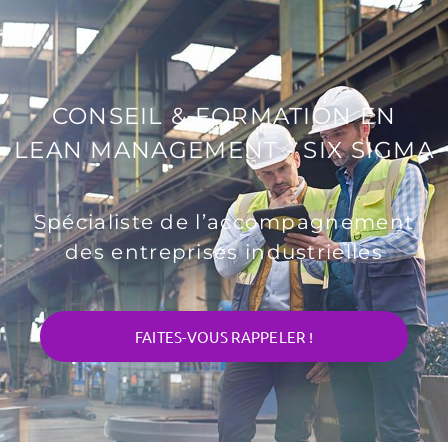
CONSEIL & FORMATION EN
LEAN MANAGEMENT - SIX SIGMA
Spécialiste de l’accompagnement
des entreprises industrielles
FAITES-VOUS RAPPELER !