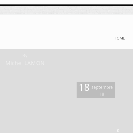
HOME
By
Michel LAMON
18
septembre
18
0