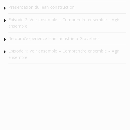
Présentation du lean construction
Episode 2: Voir ensemble – Comprendre ensemble – Agir
ensemble
Retour d’expérience lean industrie à Gravelines
Episode 1: Voir ensemble – Comprendre ensemble – Agir
ensemble