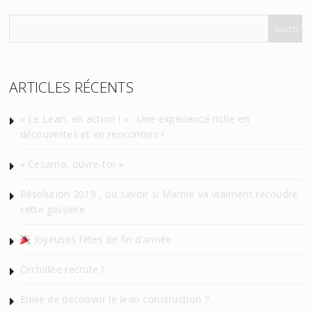
ARTICLES RÉCENTS
« Le Lean, en action ! » : Une expérience riche en
découvertes et en rencontres !
« Cesame, ouvre-toi »
Résolution 2019 , ou savoir si Mamie va vraiment recoudre
cette glissière
Joyeuses fêtes de fin d’année
Orchidée recrute !
Envie de découvrir le lean construction ?